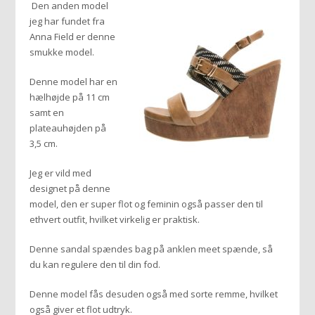
Den anden model
jeg har fundet fra
Anna Field er denne
smukke model.
Denne model har en
hælhøjde på 11 cm
samt en
plateauhøjden på
3,5 cm.
Jeg er vild med
designet på denne
model, den er super flot og feminin også passer den til
ethvert outfit, hvilket virkelig er praktisk.
Denne sandal spændes bag på anklen meet spænde, så
du kan regulere den til din fod.
Denne model fås desuden også med sorte remme, hvilket
også giver et flot udtryk.