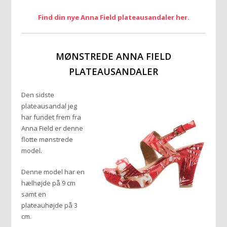
Find din nye Anna Field plateausandaler her.
MØNSTREDE ANNA FIELD
PLATEAUSANDALER
Den sidste
plateausandal jeg
har fundet frem fra
Anna Field er denne
flotte mønstrede
model.
Denne model har en
hælhøjde på 9 cm
samt en
plateauhøjde på 3
cm.