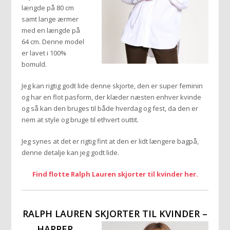
længde på 80 cm
samt lange ærmer
med en længde på
64 cm. Denne model
er lavet i 100%
bomuld.
Jeg kan rigtig godt lide denne skjorte, den er super feminin
og har en flot pasform, der klæder næsten enhver kvinde
og så kan den bruges til både hverdag og fest, da den er
nem at style og bruge til ethvert outtit.
Jeg synes at det er rigtig fint at den er lidt længere bagpå,
denne detalje kan jeg godt lide.
Find flotte Ralph Lauren skjorter til kvinder her.
RALPH LAUREN SKJORTER TIL KVINDER –
HARPER